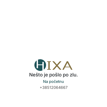
Nešto je pošlo po zlu.
Na početnu
+38512064667