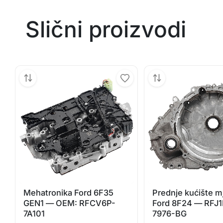
Slični proizvodi
Mehatronika Ford 6F35
Prednje kućište m
GEN1 — OEM: RFCV6P-
Ford 8F24 — RFJ
7A101
7976-BG