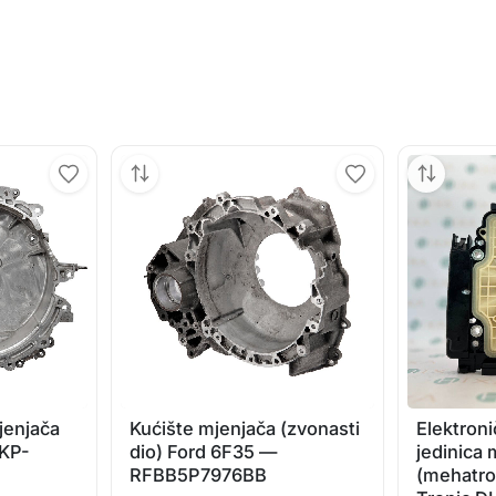
jenjača
Kućište mjenjača (zvonasti
Elektroni
1KP-
dio) Ford 6F35 —
jedinica 
RFBB5P7976BB
(mehatro