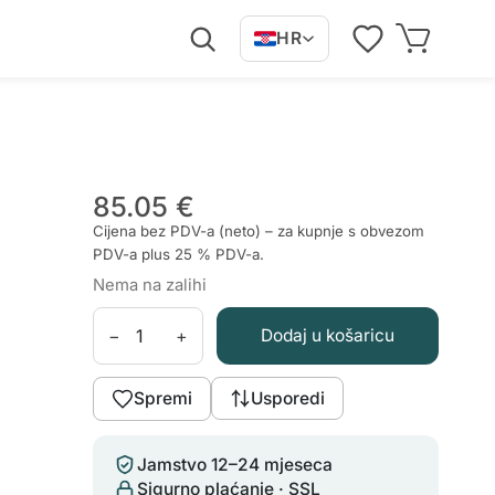
HR
85.05 €
Cijena bez PDV-a (neto) – za kupnje s obvezom
PDV-a plus 25 % PDV-a.
Nema na zalihi
−
+
Dodaj u košaricu
Spremi
Usporedi
Jamstvo 12–24 mjeseca
Sigurno plaćanje · SSL