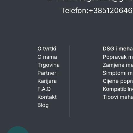
Telefon
:
+385120646
O tvrtki
DSG i mehat
O nama
Popravak m
Trgovina
Zamjena me
Partneri
Simptomi m
Karijera
Cijene popr
F.A.Q
Kompatibiln
Kontakt
Tipovi meha
Blog