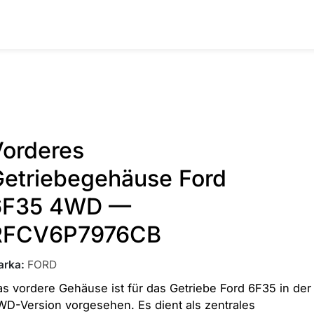
Vorderes
Getriebegehäuse Ford
6F35 4WD —
RFCV6P7976CB
arka
:
FORD
s vordere Gehäuse ist für das Getriebe Ford 6F35 in der
D-Version vorgesehen. Es dient als zentrales