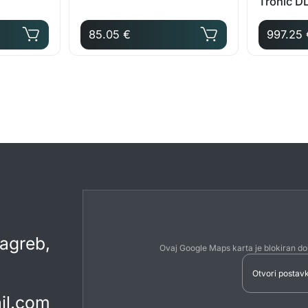
Tronic 
85.05 €
997.25 
Zagreb,
Ovaj Google Maps karta je blokiran do
Otvori postav
il.com