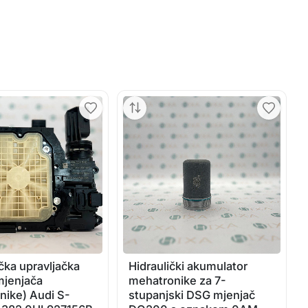
čka upravljačka
Hidraulički akumulator
mjenjača
mehatronike za 7-
nike) Audi S-
stupanjski DSG mjenjač