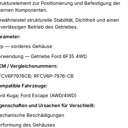
rukturelement zur Positionierung und Befestigung der
nternen Komponenten.
währleistet strukturelle Stabilität, Dichtheit und einen
verlässigen Betrieb des Getriebes.
arameter:
yp — vorderes Gehäuse
erwendung — Getriebe Ford 6F35 4WD
EM / Vergleichsnummern:
FCV6P7976CB; RFCV6P-7976-CB
ompatible Fahrzeuge:
ord Kuga; Ford Escape (AWD/4WD)
genschaften und Ursachen für Verschleiß:
echanische Beschädigungen
erformung des Gehäuses