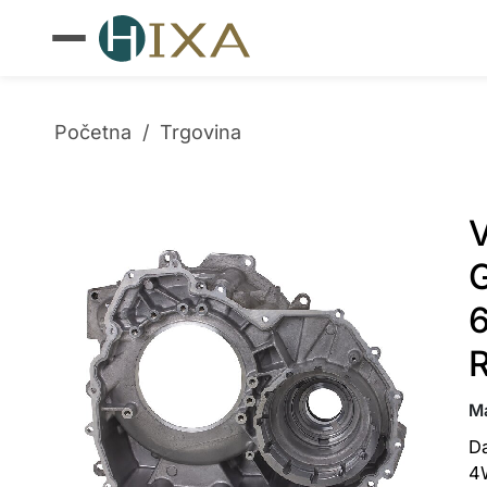
Početna
/
Trgovina
M
Da
4W