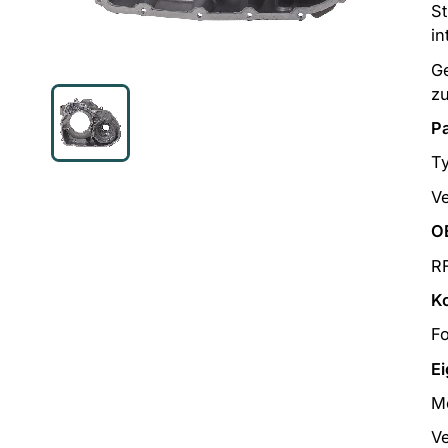
St
i
Ge
zu
P
T
V
O
R
K
F
Ei
M
V