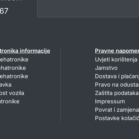
67
ronika informacije
Pravne napome
ehatronike
Uvjeti korištenja
hatronike
Jamstvo
ehatronike
Dostava i plaćan
avka
Pravo na odust
ost vozila
Zaštita podataka
tronike
Impressum
Povrat i zamjen
Postavke kolači