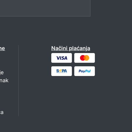
ne
Načini plaćanja
je
anak
a
ća