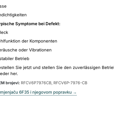
isse
dichtigkeiten
ypische Symptome bei Defekt:
leck
ehlfunktion der Komponenten
eräusche oder Vibrationen
stabiler Betrieb
stellen Sie jetzt und stellen Sie den zuverlässigen Betri
eder her.
M brojevi
:
RFCV6P7976CB, RFCV6P-7976-CB
 mjenjaču 6F35 i njegovom popravku
→