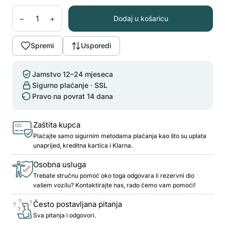
−
+
Dodaj u košaricu
Spremi
Usporedi
Jamstvo 12–24 mjeseca
Sigurno plaćanje · SSL
Pravo na povrat 14 dana
Zaštita kupca
Plaćajte samo sigurnim metodama plaćanja kao što su uplata
unaprijed, kreditna kartica i Klarna.
Osobna usluga
Trebate stručnu pomoć oko toga odgovara li rezervni dio
vašem vozilu? Kontaktirajte nas, rado ćemo vam pomoći!
Često postavljana pitanja
Sva pitanja i odgovori.