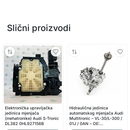
Slični proizvodi
Elektronička upravljačka
Hidraulična jedinica
jedinica mjenjača
automatskog mjenjača Audi
(mehatronike) Audi S-Tronic
Multitronic – VL-30/L-300 /
DL382 0HL927156B
01J / 0AN – OE:
01J927156CQ