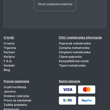
Otvori postavke kolačića
O tvrtki
DSG i mehatronika informacije
O nama
Popravak mehatronike
Trgovina
Zamjena mehatronike
Partneri
Simptomi mehatronike
Karijera
Cijene popravka
F.A.Q
Kompatibilnost vozila
Kontakt
Tipovi mehatronike
Blog
Pravne napomene
Načini plaćanja
Uvjeti korištenja
Jamstvo
Dostava i plaćanje
Pravo na odustanak
Zaštita podataka
Impressum