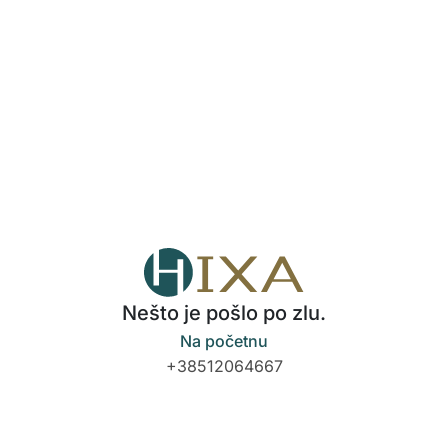
Nešto je pošlo po zlu.
Na početnu
+38512064667