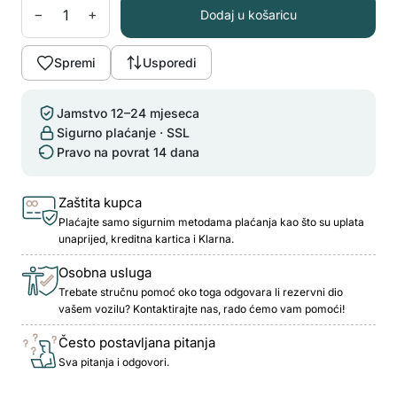
−
+
Dodaj u košaricu
Spremi
Usporedi
Jamstvo 12–24 mjeseca
Sigurno plaćanje · SSL
Pravo na povrat 14 dana
Zaštita kupca
Plaćajte samo sigurnim metodama plaćanja kao što su uplata
unaprijed, kreditna kartica i Klarna.
Osobna usluga
Trebate stručnu pomoć oko toga odgovara li rezervni dio
vašem vozilu? Kontaktirajte nas, rado ćemo vam pomoći!
Često postavljana pitanja
Sva pitanja i odgovori.