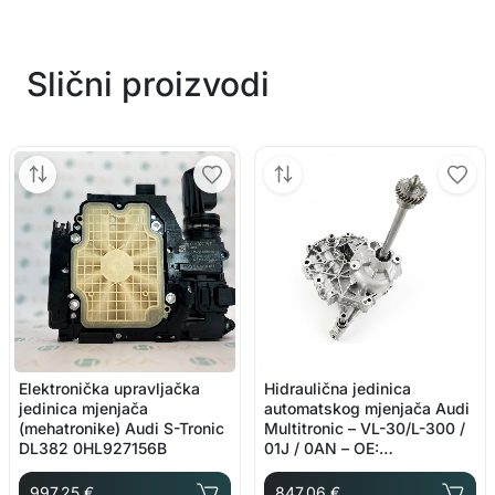
Slični proizvodi
Elektronička upravljačka
Hidraulična jedinica
jedinica mjenjača
automatskog mjenjača Audi
(mehatronike) Audi S-Tronic
Multitronic – VL-30/L-300 /
DL382 0HL927156B
01J / 0AN – OE:
01J927156CQ
997.25 €
847.06 €