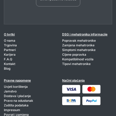
O tvrtki
DSG i mehatronika informacije
O nama
Popravak mehatronike
Trgovina
Zamjena mehatronike
Partneri
Simptomi mehatronike
Karijera
Cijene popravka
F.A.Q
Kompatibilnost vozila
Kontakt
Tipovi mehatronike
Blog
Pravne napomene
Načini plaćanja
Uvjeti korištenja
Jamstvo
Dostava i plaćanje
Pravo na odustanak
Zaštita podataka
Impressum
Povrat i zamjena