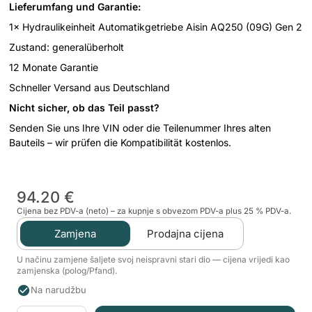
Lieferumfang und Garantie:
1× Hydraulikeinheit Automatikgetriebe Aisin AQ250 (09G) Gen 2
Zustand: generalüberholt
12 Monate Garantie
Schneller Versand aus Deutschland
Nicht sicher, ob das Teil passt?
Senden Sie uns Ihre VIN oder die Teilenummer Ihres alten
Bauteils – wir prüfen die Kompatibilität kostenlos.
94.20 €
Cijena bez PDV-a (neto) – za kupnje s obvezom PDV-a plus 25 % PDV-a.
Zamjena
Prodajna cijena
U načinu zamjene šaljete svoj neispravni stari dio — cijena vrijedi kao
zamjenska (polog/Pfand).
Na narudžbu