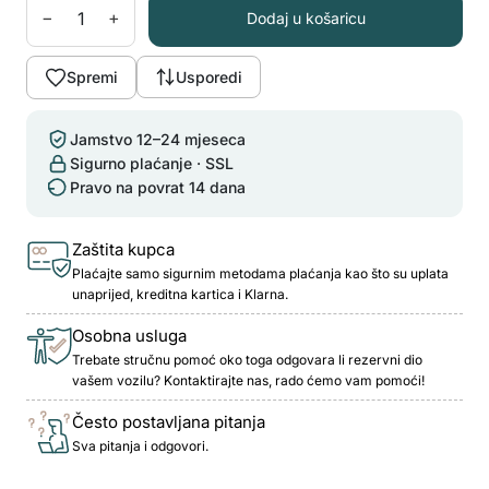
−
+
Dodaj u košaricu
Spremi
Usporedi
Jamstvo 12–24 mjeseca
Sigurno plaćanje · SSL
Pravo na povrat 14 dana
Zaštita kupca
Plaćajte samo sigurnim metodama plaćanja kao što su uplata
unaprijed, kreditna kartica i Klarna.
Osobna usluga
Trebate stručnu pomoć oko toga odgovara li rezervni dio
vašem vozilu? Kontaktirajte nas, rado ćemo vam pomoći!
Često postavljana pitanja
Sva pitanja i odgovori.