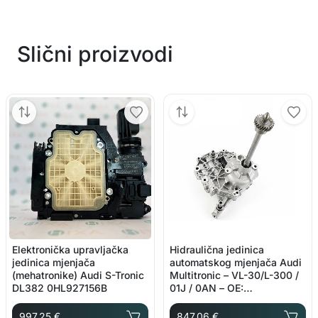
Slični proizvodi
Elektronička upravljačka
Hidraulična jedinica
jedinica mjenjača
automatskog mjenjača Audi
(mehatronike) Audi S-Tronic
Multitronic – VL-30/L-300 /
DL382 0HL927156B
01J / 0AN – OE:
01J927156CQ
997.25 €
847.06 €