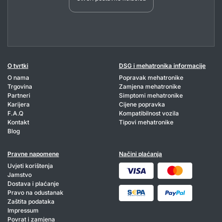
O tvrtki
DSG i mehatronika informacije
O nama
Popravak mehatronike
Trgovina
Zamjena mehatronike
Partneri
Simptomi mehatronike
Karijera
Cijene popravka
F.A.Q
Kompatibilnost vozila
Kontakt
Tipovi mehatronike
Blog
Pravne napomene
Načini plaćanja
Uvjeti korištenja
Jamstvo
Dostava i plaćanje
Pravo na odustanak
Zaštita podataka
Impressum
Povrat i zamjena