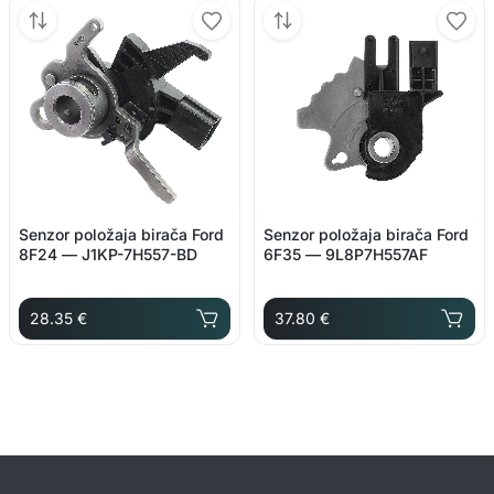
Senzor položaja birača Ford
Senzor položaja birača Ford
8F24 — J1KP-7H557-BD
6F35 — 9L8P7H557AF
28.35 €
37.80 €