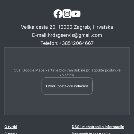
Velika cesta 20, 10000 Zagreb, Hrvatska
E-mail
:
hrdsgservis@gmail.com
Telefon
:
+38512064667
Ovaj Google Maps karta je blokiran dok ne prilagodite postavke
kolačića.
Otvori postavke kolačića
O tvrtki
DSG i mehatronika informacije
O nama
Popravak mehatronike