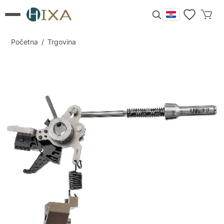
Početna
/
Trgovina