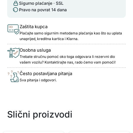
Sigurno plaćanje · SSL
Pravo na povrat 14 dana
Zaštita kupca
Plaćajte samo sigurnim metodama plaćanja kao što su uplata
unaprijed, kreditna kartica i Klarna.
Osobna usluga
Trebate stručnu pomoć oko toga odgovara li rezervni dio
vašem vozilu? Kontaktirajte nas, rado ćemo vam pomoći!
Često postavljana pitanja
Sva pitanja i odgovori.
Slični proizvodi