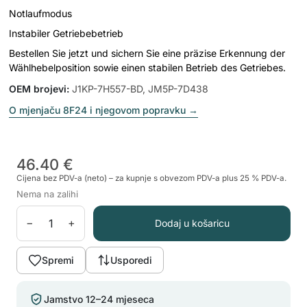
Notlaufmodus
Instabiler Getriebebetrieb
Bestellen Sie jetzt und sichern Sie eine präzise Erkennung der
Wählhebelposition sowie einen stabilen Betrieb des Getriebes.
OEM brojevi
:
J1KP-7H557-BD, JM5P-7D438
O mjenjaču 8F24 i njegovom popravku
→
46.40 €
Cijena bez PDV-a (neto) – za kupnje s obvezom PDV-a plus 25 % PDV-a.
Nema na zalihi
−
+
Dodaj u košaricu
Spremi
Usporedi
Jamstvo 12–24 mjeseca